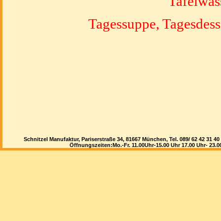
Tafelwass
Tagessuppe, Tagesdesse
Schweinelendch
Schnitzel Manufaktur, Pariserstraße 34, 81667 München, Tel. 089/ 62 42 3
Öffnungszeiten:Mo.-Fr. 11.00Uhr-15.00 Uhr 17.00 Uhr- 23.
Großer Salattelller "Chichen