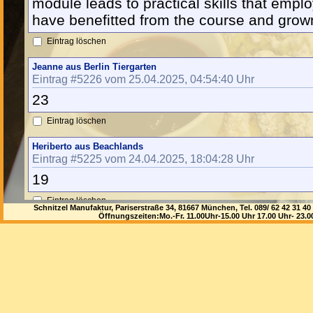
module leads to practical skills that empl
have benefitted from the course and grown 
Eintrag löschen
Jeanne aus Berlin Tiergarten
Eintrag #5226 vom 25.04.2025, 04:54:40 Uhr
23
Eintrag löschen
Heriberto aus Beachlands
Eintrag #5225 vom 24.04.2025, 18:04:28 Uhr
19
Eintrag löschen
Schnitzel Manufaktur, Pariserstraße 34, 81667 München, Tel. 089/ 62 42 3
Öffnungszeiten:Mo.-Fr. 11.00Uhr-15.00 Uhr 17.00 Uhr- 23.
Rosalina aus Nijmegen
Eintrag #5224 vom 23.04.2025, 14:08:26 Uhr
28
Eintrag löschen
Remona aus Sant'angelo In Colle