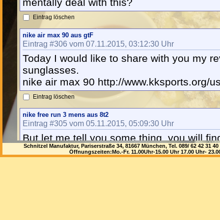
mentally deal with this?
Eintrag löschen
nike air max 90 aus gtF
Eintrag #306 vom 07.11.2015, 03:12:30 Uhr
Today I would like to share with you my re
sunglasses.
nike air max 90 http://www.kksports.org/u
Eintrag löschen
nike free run 3 mens aus 8t2
Eintrag #305 vom 05.11.2015, 05:09:30 Uhr
But let me tell you some thing, you will fin
Schnitzel Manufaktur, Pariserstraße 34, 81667 München, Tel. 089/ 62 42 3
internet sites promoting replicas or fake 
Öffnungszeiten:Mo.-Fr. 11.00Uhr-15.00 Uhr 17.00 Uhr- 23.
nike free run 3 mens http://www.packzool
Eintrag löschen
23isback aus SFC
Eintrag #304 vom 03.11.2015, 12:28:03 Uhr
Taking action when you feel like it is chil