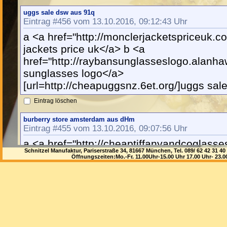
uggs sale dsw aus 91q
Eintrag #456 vom 13.10.2016, 09:12:43 Uhr
a <a href="http://monclerjacketspriceuk.c
jackets price uk</a> b <a
href="http://raybansunglasseslogo.alanha
sunglasses logo</a>
[url=http://cheapuggsnz.6et.org/]uggs sale
Eintrag löschen
burberry store amsterdam aus dHm
Eintrag #455 vom 13.10.2016, 09:07:56 Uhr
a <a href="http://cheaptiffanyandcoglasse
Schnitzel Manufaktur, Pariserstraße 34, 81667 München, Tel. 089/ 62 42 3
tiffany and co glasses</a> b <a
Öffnungszeiten:Mo.-Fr. 11.00Uhr-15.00 Uhr 17.00 Uhr- 23.
href="http://cheapuggsfortoddlers.8xu.org
toddlers</a>
[url=http://cheapburberryoutlet.wmbmlaw.
amsterdam[/url]
Eintrag löschen