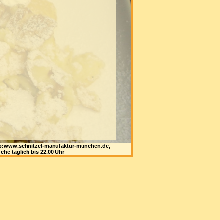
 web:www.schnitzel-manufaktur-münchen.de,
che täglich bis 22.00 Uhr