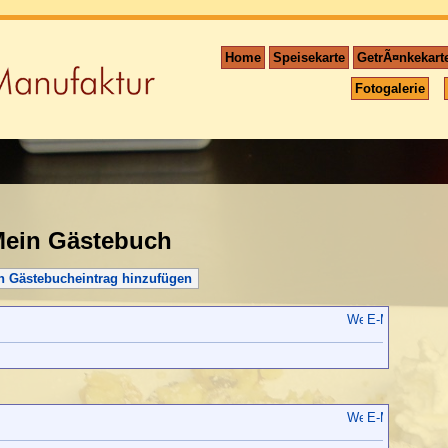
Home
Speisekarte
GetrÃ¤nkekart
Fotogalerie
ein Gästebuch
n Gästebucheintrag hinzufügen