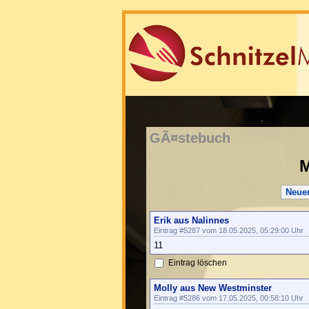
GÃ¤stebuch
M
Neue
Erik aus Nalinnes
Eintrag #5287 vom 18.05.2025, 05:29:00 Uhr
11
Eintrag löschen
Molly aus New Westminster
Eintrag #5286 vom 17.05.2025, 00:58:10 Uhr