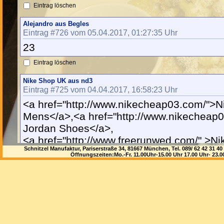
Eintrag löschen
Alejandro aus Begles
Eintrag #726 vom 05.04.2017, 01:27:35 Uhr
23
Eintrag löschen
Nike Shop UK aus nd3
Eintrag #725 vom 04.04.2017, 16:58:23 Uhr
<a href="http://www.nikecheap03.com/">Ni
Mens</a>,<a href="http://www.nikecheap0
Jordan Shoes</a>,
<a href="http://www.freerunwed.com/" >N
Schnitzel Manufaktur, Pariserstraße 34, 81667 München, Tel. 089/ 62 42 3
Öffnungszeiten:Mo.-Fr. 11.00Uhr-15.00 Uhr 17.00 Uhr- 23.
Eintrag löschen
obat asam lambung aus Tasikmalaya
Eintrag #724 vom 04.04.2017, 04:29:28 Uhr
bersyukur dengan apa yang ada, adalah 
yang sering terlupakan . thanks for the gu
http://goo.gl/CHEpZ6