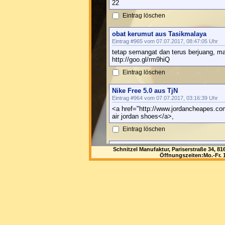
22
Eintrag löschen
obat kerumut aus Tasikmalaya
Eintrag #965 vom 07.07.2017, 08:47:05 Uhr
tetap semangat dan terus berjuang, ma
http://goo.gl/rm9hiQ
Eintrag löschen
Nike Free 5.0 aus TjN
Eintrag #964 vom 07.07.2017, 03:16:39 Uhr
<a href="http://www.jordancheapes.co
air jordan shoes</a>,
Eintrag löschen
Florene aus Noisy-Le-Sec
Schnitzel Manufaktur, Pariserstraße 34, 
Eintrag #963 vom 06.07.2017, 21:44:35 Uhr
Öffnungszeiten:Mo.-Fr. 1
21
Eintrag löschen
ashepati aus pLD
Eintrag #962 vom 06.07.2017, 19:46:49 Uhr
nike air yeezy 2 black gold <a href="h
running_en">nike air yeezy 2 black go