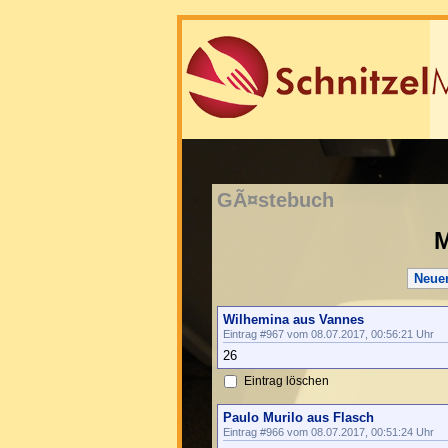
GÃ¤stebuch
M
Neue
Wilhemina aus Vannes
Eintrag #967 vom 08.07.2017, 00:56:21 Uhr
26
Eintrag löschen
Paulo Murilo aus Flasch
Eintrag #966 vom 08.07.2017, 00:51:24 Uhr