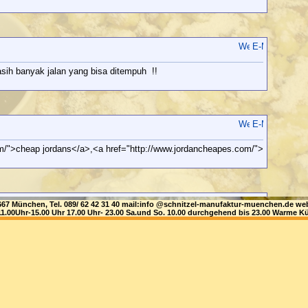
sih banyak jalan yang bisa ditempuh !!
m/">cheap jordans</a>,<a href="http://www.jordancheapes.com/">
81667 München, Tel. 089/ 62 42 31 40 mail:info @schnitzel-manufaktur-muenchen.de
1.00Uhr-15.00 Uhr 17.00 Uhr- 23.00 Sa.und So. 10.00 durchgehend bis 23.00 Warme Kü
ttp://www.drmikeprovost.net/nike-air-yeezy-2-black-gold-
ld</a> , mens air yeezy ii 2 sp max 90 red green <a