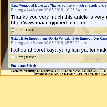
Cara Mengobati Maag aus Thanks you very much this article is 
Eintrag #1446 vom 09.05.2018, 10:25:34 Uhr
Thanks you very much this article is very 
http://www.maag.gipiherbal.com/
Eintrag löschen
Gejala Batu Empedu aus Gejala Penyakit Batu Empedu Dan Cara
Eintrag #1445 vom 08.05.2018, 05:59:31 Uhr
Ikut curat coret kaya yang lain ya, terima
Eintrag löschen
Paula aus Erlach
Eintrag #1444 vom 07.05.2018, 07:08:11 Uhr
Schnitzel Manufaktur, Pariserstraße 34, 81667 München, Tel. 089/ 62 42 3
Öffnungszeiten:Mo.-Fr. 11.00Uhr-15.00 Uhr 17.00 Uhr- 23.
21
Eintrag löschen
seamlessnz aus 8MV
Eintrag #1443 vom 02.05.2018, 15:35:53 Uhr
<a href="http://www.mainsourcere.com/ad