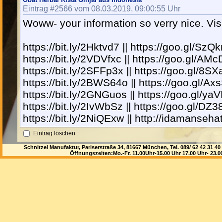
Eintrag #2566 vom 08.03.2019, 09:00:55 Uhr
Woww- your information so verry nice. Vi
https://bit.ly/2Hktvd7 || https://goo.gl/SzQk
https://bit.ly/2VDVfxc || https://goo.gl/AM
https://bit.ly/2SFFp3x || https://goo.gl/8S
https://bit.ly/2BWS64o || https://goo.gl/Axs
https://bit.ly/2GNGuos || https://goo.gl/ya
https://bit.ly/2IvWbSz || https://goo.gl/DZ3
https://bit.ly/2NiQExw || http://idamanseha
Eintrag löschen
Schnitzel Manufaktur, Pariserstraße 34, 81667 München, Tel. 089/ 62 42 3
Dann aus Rottenburg
Öffnungszeiten:Mo.-Fr. 11.00Uhr-15.00 Uhr 17.00 Uhr- 23.
Eintrag #2565 vom 08.03.2019, 05:29:52 Uhr
19
Eintrag löschen
Obat Nyeri Pergelangan Ta
Eintrag #2564 vom 08.03.2019, 04:26:49 Uhr