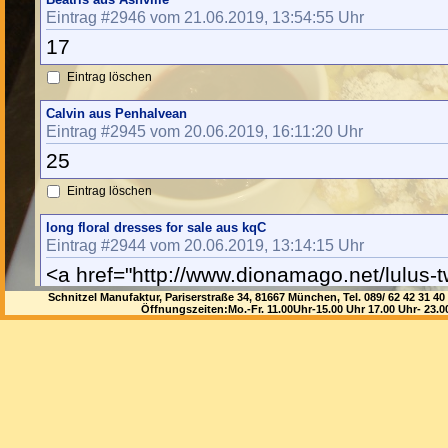
Eintrag #2946 vom 21.06.2019, 13:54:55 Uhr
17
Eintrag löschen
Calvin aus Penhalvean
Eintrag #2945 vom 20.06.2019, 16:11:20 Uhr
25
Eintrag löschen
long floral dresses for sale aus kqC
Eintrag #2944 vom 20.06.2019, 13:14:15 Uhr
<a href="http://www.dionamago.net/lulus-t
dressh">lulus two piece floral dress</a> <
Schnitzel Manufaktur, Pariserstraße 34, 81667 München, Tel. 089/ 62 42 3
Öffnungszeiten:Mo.-Fr. 11.00Uhr-15.00 Uhr 17.00 Uhr- 23.
href="http://www.webstudioseattle.net/jum
white-floral-lace-dress-dressh">jumpo red 
lace dress</a> <a href="http://www.disorder
dress-porcelain-dolls-dressh">floral dress
<a href="http://www.weddingstogokeywest.
floral-embroidered-dress-dressh">karen mil