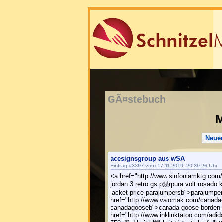
GÃ¤stebuch
M
Neue
acesignsgroup aus wSA
Eintrag #3397 vom 17.11.2019, 20:39:26 Uhr
<a href="http://www.sinfoniamktg.com/
jordan 3 retro gs p煤rpura volt rosado
jacket-price-parajumpersb">parajumper
href="http://www.valomak.com/canada-
canadagooseb">canada goose borden b
href="http://www.inklinktatoo.com/a