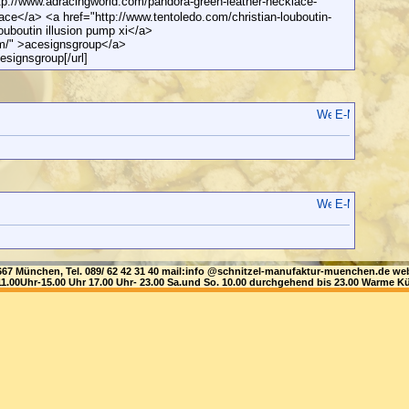
tp://www.adracingworld.com/pandora-green-leather-necklace-
ace</a> <a href="http://www.tentoledo.com/christian-louboutin-
louboutin illusion pump xi</a>
om/" >acesignsgroup</a>
esignsgroup[/url]
81667 München, Tel. 089/ 62 42 31 40 mail:info @schnitzel-manufaktur-muenchen.de
1.00Uhr-15.00 Uhr 17.00 Uhr- 23.00 Sa.und So. 10.00 durchgehend bis 23.00 Warme Kü
are-nike-shox-good-nursing-shoes-foote">are nike shox good
w.synergysimple.com/parajumpers-outlet-
a href="http://www.trustnetgroup.com/air-jordan-retro-11-citrus-
rus for salg</a> <a href="http://www.waughjiujitsu.com/air-jordan-4-
4 black royal icing</a> <a
e-kobe-9-lilla-oransje-obuvg">nike kobe 9 lilla oransje</a> <a
ike-air-force-1-high-gr%C3%A5-s%C3%B8lv-butya">nike air force