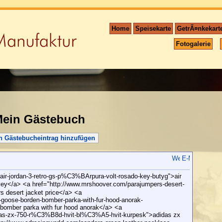
Home
Speisekarte
GetrÃ¤nkekart
Fotogalerie
ein Gästebuch
n Gästebucheintrag hinzufügen
air-jordan-3-retro-gs-p%C3%BArpura-volt-rosado-key-butyg">air
 key</a> <a href="http://www.mrshoover.com/parajumpers-desert-
s desert jacket price</a> <a
goose-borden-bomber-parka-with-fur-hood-anorak-
omber parka with fur hood anorak</a> <a
didas-zx-750-r%C3%B8d-hvit-bl%C3%A5-hvit-kurpesk">adidas zx