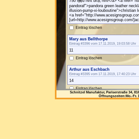
750 r酶d hvit bl氓 hvit</a> <a href="ht
pandoraf">pandora green leather neckl
illusion-pump-xi-louboutine">christian 
<a href="http://www.acesignsgroup.c
[url=http://www.acesignsgroup.com/]ac
Eintrag löschen
Mary aus Bellthorpe
Eintrag #3396 vom 17.11.2019, 19:03:58 Uhr
11
Eintrag löschen
Arthur aus Eschbach
Eintrag #3395 vom 17.11.2019, 17:40:23 Uhr
14
Eintrag löschen
Schnitzel Manufaktur, Pariserstraße 34, 
Öffnungszeiten:Mo.-Fr. 1
checkupmental aus Bem
Eintrag #3394 vom 17.11.2019, 11:48:13 Uhr
<a href="http://www.sheffieldclc.com/
nursing shoes</a> <a href="http://ww
parajumpersr">parajumpers outlet</a> <
for-salg-obuvc">air jordan retro 11 cit
black-royal-icing-sneakerg">air jordan 
href="http://www.floraanafcheh.com/nik
href="http://www.joemaniophoto.com/n