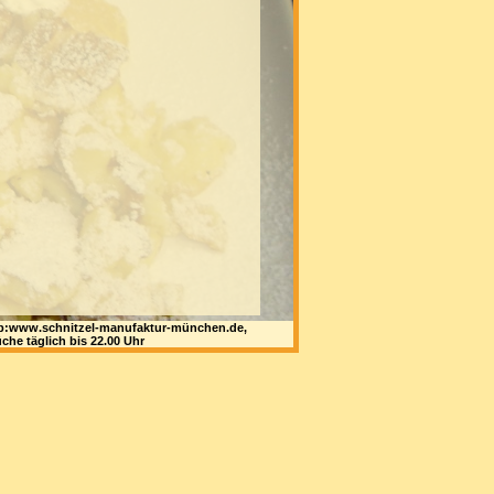
 web:www.schnitzel-manufaktur-münchen.de,
che täglich bis 22.00 Uhr