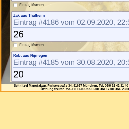
Eintrag löschen
Zak aus Thalheim
Eintrag #4186 vom 02.09.2020, 22:
26
Eintrag löschen
Robt aus Nijmegen
Eintrag #4185 vom 30.08.2020, 20:
20
Eintrag löschen
Schnitzel Manufaktur, Pariserstraße 34, 81667 München, Tel. 089/ 62 42 3
Öffnungszeiten:Mo.-Fr. 11.00Uhr-15.00 Uhr 17.00 Uhr- 23.
laurenreedlaw aus jC4
Eintrag #4184 vom 22.08.2020, 08:
<a href="http://www.armsd
studded air force 1 bia艂y