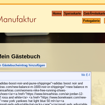
Home
Speisekarte
GetrÃ¤nkekart
Fotogalerie
ein Gästebuch
n Gästebucheintrag hinzufügen
adidas-boost-noir-and-jaune-shippingw">adidas boost noir and
hiras.com/new-balance-m-1600-noir-or-shippingw">new balance m
binsarhiras.com/womens-nike-free-running-shoes-
hoes</a><a href="https://www.binsarhiras.com/air-jordan-12-
12 rosa and white</a> <a href="https://www.bonekwani.com/new-
e">new york yankees hat light blue 50 ml</a><a
nati-reds-adjustable-hat-racks-cape">cincinnati reds adjustable