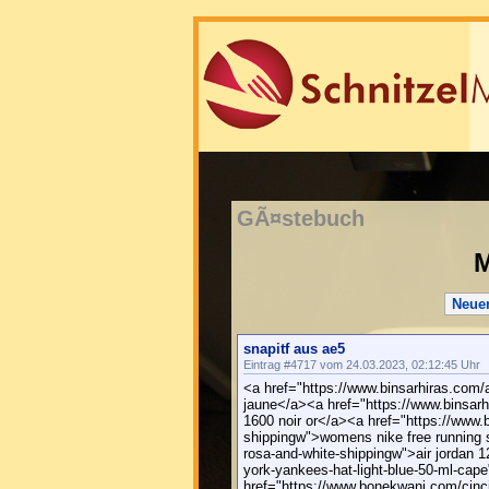
GÃ¤stebuch
M
Neue
snapitf aus ae5
Eintrag #4717 vom 24.03.2023, 02:12:45 Uhr
<a href="https://www.binsarhiras.com/
jaune</a><a href="https://www.binsar
1600 noir or</a><a href="https://www.
shippingw">womens nike free running s
rosa-and-white-shippingw">air jordan 
york-yankees-hat-light-blue-50-ml-cap
href="https://www.bonekwani.com/cincin