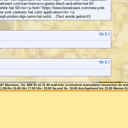
ekwani.com/san-francisco-giants-black-and-white-hat-50-
 white hat 50</a><a href="https://www.bonekwani.com/new-york-
ew york yankees hat color application</a> <a
h-pirates-digi-camo-hat-nutrit... (Text wurde gekürzt!)
81667 München, Tel. 089/ 62 42 31 40 mail:info @schnitzel-manufaktur-muenchen.de
1.00Uhr-15.00 Uhr 17.00 Uhr- 23.00 Sa.und So. 10.00 durchgehend bis 23.00 Warme Kü