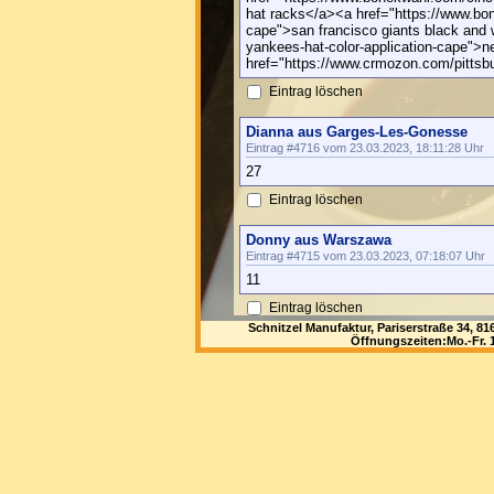
hat racks</a><a href="https://www.bon
cape">san francisco giants black and
yankees-hat-color-application-cape">n
href="https://www.crmozon.com/pittsburg
Eintrag löschen
Dianna aus Garges-Les-Gonesse
Eintrag #4716 vom 23.03.2023, 18:11:28 Uhr
27
Eintrag löschen
Donny aus Warszawa
Eintrag #4715 vom 23.03.2023, 07:18:07 Uhr
11
Eintrag löschen
Schnitzel Manufaktur, Pariserstraße 34, 
Öffnungszeiten:Mo.-Fr. 1
Wendell aus Borgo Fornari
Eintrag #4714 vom 17.03.2023, 19:17:20 Uhr
27
Eintrag löschen
Kathleen aus Brasilia
Eintrag #4713 vom 17.03.2023, 02:24:00 Uhr