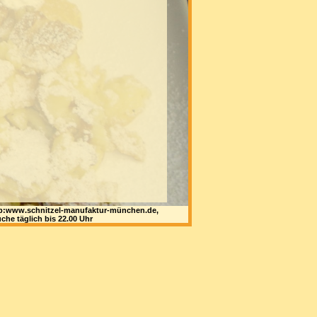
 web:www.schnitzel-manufaktur-münchen.de,
che täglich bis 22.00 Uhr