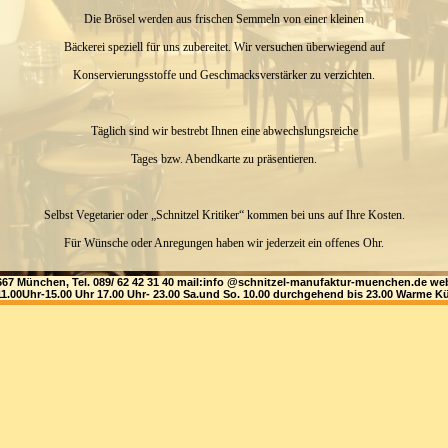
Die Brösel werden aus frischen Semmeln von einer kleinen
Bäckerei speziell für uns zubereitet. Wir versuchen überwiegend auf
Konservierungsstoffe und Geschmacksverstärker zu verzichten.
Täglich sind wir bestrebt Ihnen eine abwechslungsreiche
Tages bzw. Abendkarte zu präsentieren.
Selbst Vegetarier oder „Schnitzel Kritiker“ kommen bei uns auf Ihre Kosten.
Für Wünsche oder Anregungen haben wir jederzeit ein offenes Ohr.
81667 München, Tel. 089/ 62 42 31 40 mail:info @schnitzel-manufaktur-muenchen.de
1.00Uhr-15.00 Uhr 17.00 Uhr- 23.00 Sa.und So. 10.00 durchgehend bis 23.00 Warme Kü
Ihr Team von der Schnitzel Manufaktur
Unsere Öffnungszeiten Montag bis Freitag von 11.00-15.00 Uhr und 17.00-23.00 Uhr
warme Küche bis 22.00 Uhr
Samstag und Sonntag durchgehend von 10.00 Uhr -23.00 Uhr
warme Küche bis 22.00 Uhr