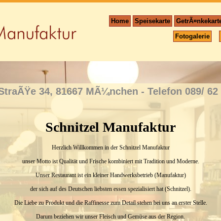
Home
Speisekarte
GetrÃ¤nkekart
Fotogalerie
 StraÃŸe 34, 81667 MÃ¼nchen - Telefon 089/ 62 
Schnitzel Manufaktur
Herzlich Willkommen in der Schnitzel Manufaktur
unser Motto ist Qualität und Frische kombiniert mit Tradition und Moderne.
Unser Restaurant ist ein kleiner Handwerksbetrieb (Manufaktur)
der sich auf des Deutschen liebsten essen spezialisiert hat (Schnitzel).
Die Liebe zu Produkt und die Raffinesse zum Detail stehen bei uns an erster Stelle.
Darum beziehen wir unser Fleisch und Gemüse aus der Region.